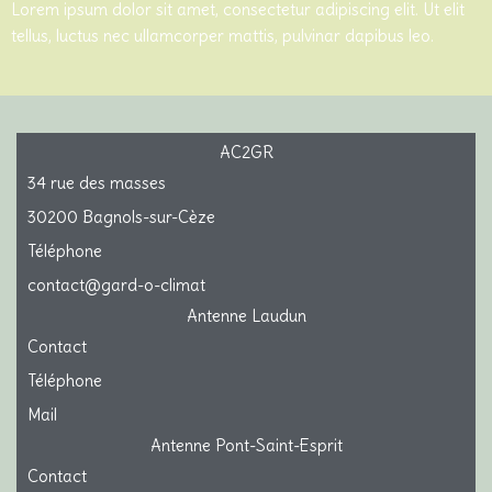
Lorem ipsum dolor sit amet, consectetur adipiscing elit. Ut elit
tellus, luctus nec ullamcorper mattis, pulvinar dapibus leo.
AC2GR
34 rue des masses
30200 Bagnols-sur-Cèze
Téléphone
contact@gard-o-climat
Antenne Laudun
Contact
Téléphone
Mail
Antenne Pont-Saint-Esprit
Contact