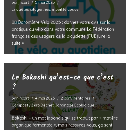
par
jricart
5 mai 2025
Enquêtes citoyennes
,
mobilité douce
🚴‍♂️ Baromètre Vélo 2025 : donnez votre avis sur la
pratique du vélo dans votre commune La Fédération
française des usagers de la bicyclette (FUB)
Lire la
suite »
Le Bokashi qu’est-ce que c’est
?
par
jricart
4 mai 2025
2 commentaires
Compost / Zéro Déchet, Jardinage Écologique
Bokashi – un mot japonais qui se traduit par « matière
organique fermentée », mais rassurez-vous, ça sent