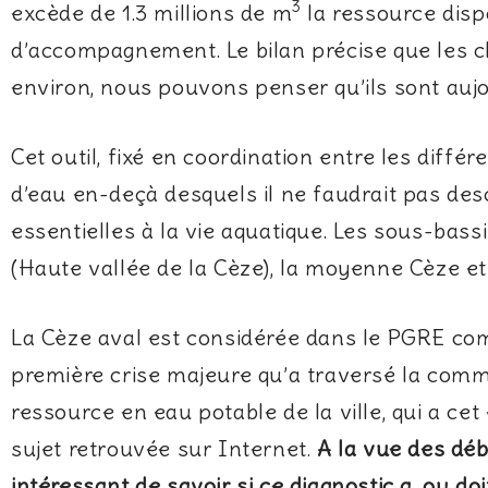
3
excède de 1.3 millions de m
la ressource disp
d’accompagnement. Le bilan précise que les ch
environ, nous pouvons penser qu’ils sont auj
Cet outil, fixé en coordination entre les différ
d’eau en-deçà desquels il ne faudrait pas des
essentielles à la vie aquatique. Les sous-bass
(Haute vallée de la Cèze), la moyenne Cèze et 
La Cèze aval est considérée dans le PGRE comm
première crise majeure qu’a traversé la commu
ressource en eau potable de la ville, qui a c
sujet retrouvée sur Internet.
A la vue des débi
intéressant de savoir si ce diagnostic a, ou do