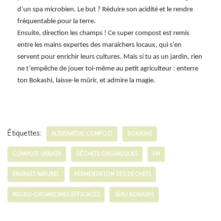
d’un spa microbien. Le but ? Réduire son acidité et le rendre
fréquentable pour la terre.
Ensuite, direction les champs ! Ce super compost est remis
entre les mains expertes des maraîchers locaux, qui s’en
servent pour enrichir leurs cultures. Mais si tu as un jardin, rien
ne t’empêche de jouer toi-même au petit agriculteur : enterre
ton Bokashi, laisse-le mûrir, et admire la magie.
Étiquettes:
ALTERNATIVE COMPOST
BOKASHI
COMPOST URBAIN
DÉCHETS ORGANIQUES
EM
ENGRAIS NATUREL
FERMENTATION DES DÉCHETS
MICRO-ORGANISMES EFFICACES
SEAU BOKASHI