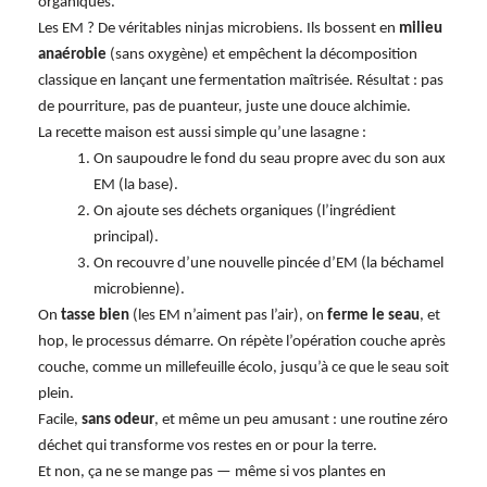
organiques.
Les EM ? De véritables ninjas microbiens. Ils bossent en
milieu
anaérobie
(sans oxygène) et empêchent la décomposition
classique en lançant une fermentation maîtrisée. Résultat : pas
de pourriture, pas de puanteur, juste une douce alchimie.
La recette maison est aussi simple qu’une lasagne :
On saupoudre le fond du seau propre avec du son aux
EM (la base).
On ajoute ses déchets organiques (l’ingrédient
principal).
On recouvre d’une nouvelle pincée d’EM (la béchamel
microbienne).
On
tasse bien
(les EM n’aiment pas l’air), on
ferme le seau
, et
hop, le processus démarre. On répète l’opération couche après
couche, comme un millefeuille écolo, jusqu’à ce que le seau soit
plein.
Facile,
sans odeur
, et même un peu amusant : une routine zéro
déchet qui transforme vos restes en or pour la terre.
Et non, ça ne se mange pas — même si vos plantes en