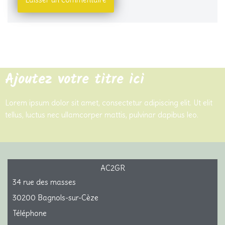
Ajoutez votre titre ici
Lorem ipsum dolor sit amet, consectetur adipiscing elit. Ut elit
tellus, luctus nec ullamcorper mattis, pulvinar dapibus leo.
AC2GR
34 rue des masses
30200 Bagnols-sur-Cèze
Téléphone